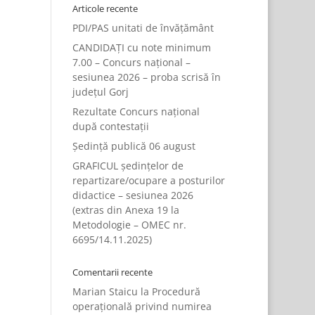
Articole recente
PDI/PAS unitati de învățământ
CANDIDAȚI cu note minimum
7.00 – Concurs național –
sesiunea 2026 – proba scrisă în
județul Gorj
Rezultate Concurs național
după contestații
Ședință publică 06 august
GRAFICUL ședințelor de
repartizare/ocupare a posturilor
didactice – sesiunea 2026
(extras din Anexa 19 la
Metodologie – OMEC nr.
6695/14.11.2025)
Comentarii recente
Marian Staicu
la
Procedură
operațională privind numirea