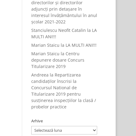
directorilor și directorilor
adjuncți prin detașare în
interesul învățământului în anul
școlar 2021-2022
Stanciulescu Neofit Catalin
la
LA
MULTI ANI!!!
Marian Staicu
la
LA MULTI ANI!!!
Marian Staicu
la
Centru
depunere dosare Concurs
Titularizare 2019
Andreea
la
Repartizarea
candidaților înscrisi la
Concursul National de
Titularizare 2019 pentru
susținerea inspecțiilor la clasă /
probelor practice
Arhive
Arhive