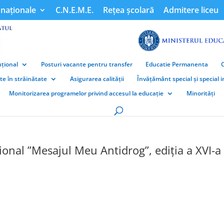
naționale
C.N.E.M.E.
Rețea școlară
Admitere liceu
țional
Posturi vacante pentru transfer
Educatie Permanenta
ate în străinătate
Asigurarea calității
Învățământ special și special 
Monitorizarea programelor privind accesul la educație
Minorități
nal ”Mesajul Meu Antidrog”, ediția a XVI-a