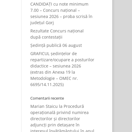
CANDIDAȚI cu note minimum
7.00 – Concurs național –
sesiunea 2026 – proba scrisă în
județul Gorj
Rezultate Concurs național
după contestații
Ședință publică 06 august
GRAFICUL ședințelor de
repartizare/ocupare a posturilor
didactice – sesiunea 2026
(extras din Anexa 19 la
Metodologie – OMEC nr.
6695/14.11.2025)
Comentarii recente
Marian Staicu
la
Procedură
operațională privind numirea
directorilor și directorilor
adjuncți prin detașare în
interesul învățământului în anul