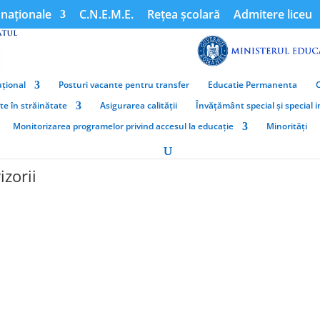
naționale
C.N.E.M.E.
Rețea școlară
Admitere liceu
țional
Posturi vacante pentru transfer
Educatie Permanenta
ate în străinătate
Asigurarea calității
Învățământ special și special 
Monitorizarea programelor privind accesul la educație
Minorități
zorii