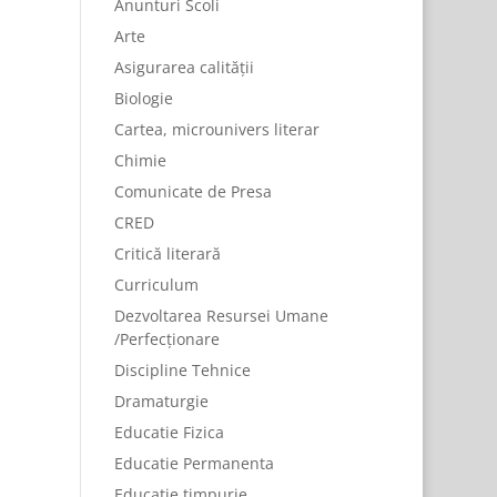
Anunturi Scoli
Arte
Asigurarea calității
Biologie
Cartea, microunivers literar
Chimie
Comunicate de Presa
CRED
Critică literară
Curriculum
Dezvoltarea Resursei Umane
/Perfecționare
Discipline Tehnice
Dramaturgie
Educatie Fizica
Educatie Permanenta
Educație timpurie