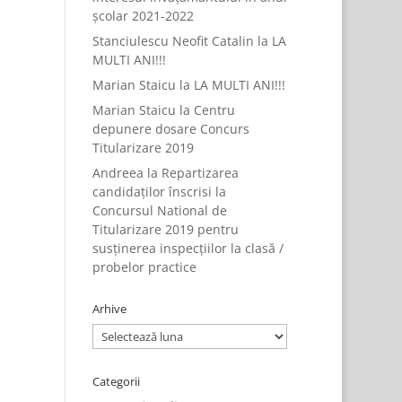
școlar 2021-2022
Stanciulescu Neofit Catalin
la
LA
MULTI ANI!!!
Marian Staicu
la
LA MULTI ANI!!!
Marian Staicu
la
Centru
depunere dosare Concurs
Titularizare 2019
Andreea
la
Repartizarea
candidaților înscrisi la
Concursul National de
Titularizare 2019 pentru
susținerea inspecțiilor la clasă /
probelor practice
Arhive
Arhive
Categorii