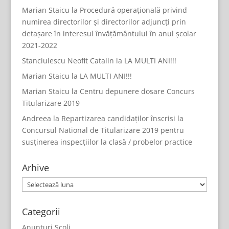
Marian Staicu
la
Procedură operațională privind
numirea directorilor și directorilor adjuncți prin
detașare în interesul învățământului în anul școlar
2021-2022
Stanciulescu Neofit Catalin
la
LA MULTI ANI!!!
Marian Staicu
la
LA MULTI ANI!!!
Marian Staicu
la
Centru depunere dosare Concurs
Titularizare 2019
Andreea
la
Repartizarea candidaților înscrisi la
Concursul National de Titularizare 2019 pentru
susținerea inspecțiilor la clasă / probelor practice
Arhive
Arhive
Categorii
Anunturi Scoli