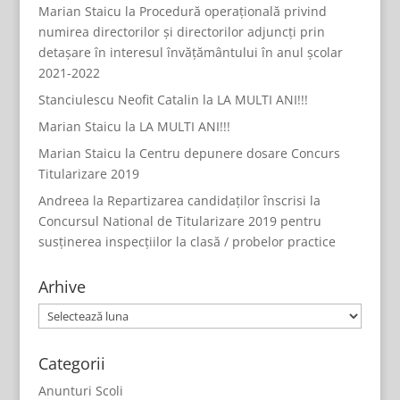
Marian Staicu
la
Procedură operațională privind
numirea directorilor și directorilor adjuncți prin
detașare în interesul învățământului în anul școlar
2021-2022
Stanciulescu Neofit Catalin
la
LA MULTI ANI!!!
Marian Staicu
la
LA MULTI ANI!!!
Marian Staicu
la
Centru depunere dosare Concurs
Titularizare 2019
Andreea
la
Repartizarea candidaților înscrisi la
Concursul National de Titularizare 2019 pentru
susținerea inspecțiilor la clasă / probelor practice
Arhive
Arhive
Categorii
Anunturi Scoli