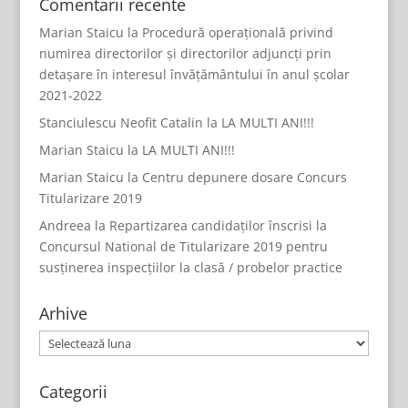
Comentarii recente
Marian Staicu
la
Procedură operațională privind
numirea directorilor și directorilor adjuncți prin
detașare în interesul învățământului în anul școlar
2021-2022
Stanciulescu Neofit Catalin
la
LA MULTI ANI!!!
Marian Staicu
la
LA MULTI ANI!!!
Marian Staicu
la
Centru depunere dosare Concurs
Titularizare 2019
Andreea
la
Repartizarea candidaților înscrisi la
Concursul National de Titularizare 2019 pentru
susținerea inspecțiilor la clasă / probelor practice
Arhive
Arhive
Categorii