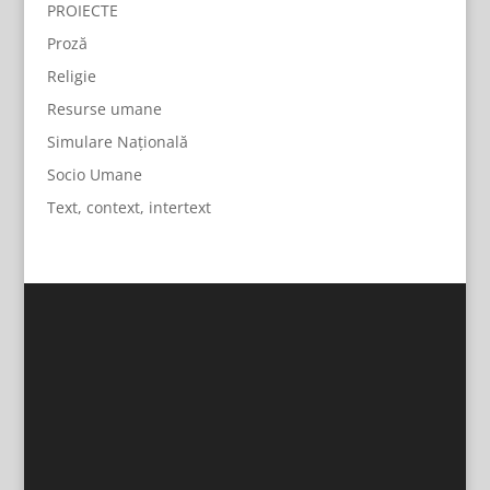
PROIECTE
Proză
Religie
Resurse umane
Simulare Națională
Socio Umane
Text, context, intertext