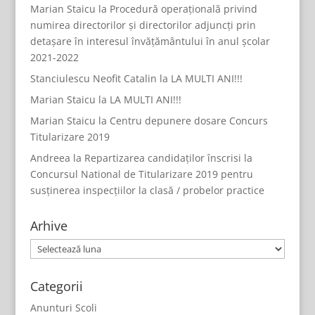
Marian Staicu
la
Procedură operațională privind
numirea directorilor și directorilor adjuncți prin
detașare în interesul învățământului în anul școlar
2021-2022
Stanciulescu Neofit Catalin
la
LA MULTI ANI!!!
Marian Staicu
la
LA MULTI ANI!!!
Marian Staicu
la
Centru depunere dosare Concurs
Titularizare 2019
Andreea
la
Repartizarea candidaților înscrisi la
Concursul National de Titularizare 2019 pentru
susținerea inspecțiilor la clasă / probelor practice
Arhive
Arhive
Categorii
Anunturi Scoli