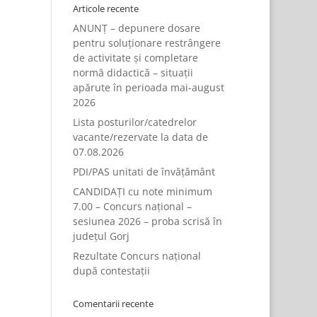
Articole recente
ANUNȚ – depunere dosare
pentru soluționare restrângere
de activitate și completare
normă didactică – situații
apărute în perioada mai-august
2026
Lista posturilor/catedrelor
vacante/rezervate la data de
07.08.2026
PDI/PAS unitati de învățământ
CANDIDAȚI cu note minimum
7.00 – Concurs național –
sesiunea 2026 – proba scrisă în
județul Gorj
Rezultate Concurs național
după contestații
Comentarii recente