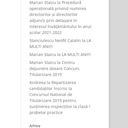
Marian Staicu
la
Procedură
operațională privind numirea
directorilor și directorilor
adjuncți prin detașare în
interesul învățământului în anul
școlar 2021-2022
Stanciulescu Neofit Catalin
la
LA
MULTI ANI!!!
Marian Staicu
la
LA MULTI ANI!!!
Marian Staicu
la
Centru
depunere dosare Concurs
Titularizare 2019
Andreea
la
Repartizarea
candidaților înscrisi la
Concursul National de
Titularizare 2019 pentru
susținerea inspecțiilor la clasă /
probelor practice
Arhive