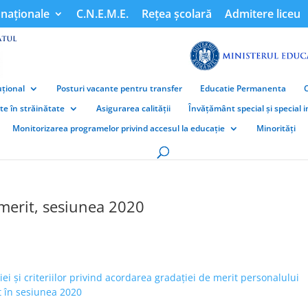
naționale
C.N.E.M.E.
Rețea școlară
Admitere liceu
țional
Posturi vacante pentru transfer
Educatie Permanenta
ate în străinătate
Asigurarea calității
Învățământ special și special 
Monitorizarea programelor privind accesul la educație
Minorități
merit, sesiunea 2020
 și criteriilor privind acordarea gradației de merit personalului
t în sesiunea 2020