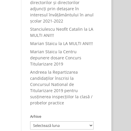
directorilor și directorilor
adjuncți prin detașare în
interesul învățământului în anul
școlar 2021-2022
Stanciulescu Neofit Catalin
la
LA
MULTI ANI!!!
Marian Staicu
la
LA MULTI ANI!!!
Marian Staicu
la
Centru
depunere dosare Concurs
Titularizare 2019
Andreea
la
Repartizarea
candidaților înscrisi la
Concursul National de
Titularizare 2019 pentru
susținerea inspecțiilor la clasă /
probelor practice
Arhive
Arhive