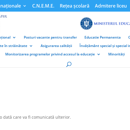
naționale
C.N.E.M.E.
Rețea școlară
Admitere liceu
țional
Posturi vacante pentru transfer
Educatie Permanenta
ate în străinătate
Asigurarea calității
Învățământ special și special 
Monitorizarea programelor privind accesul la educație
Minorități
 o dată care va fi comunicată ulterior.