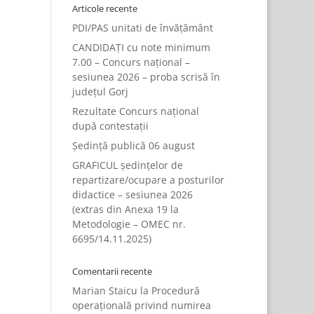
Articole recente
PDI/PAS unitati de învățământ
CANDIDAȚI cu note minimum
7.00 – Concurs național –
sesiunea 2026 – proba scrisă în
județul Gorj
Rezultate Concurs național
după contestații
Ședință publică 06 august
GRAFICUL ședințelor de
repartizare/ocupare a posturilor
didactice – sesiunea 2026
(extras din Anexa 19 la
Metodologie – OMEC nr.
6695/14.11.2025)
Comentarii recente
Marian Staicu
la
Procedură
operațională privind numirea