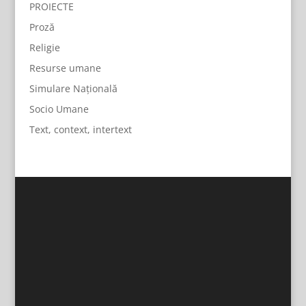
PROIECTE
Proză
Religie
Resurse umane
Simulare Națională
Socio Umane
Text, context, intertext