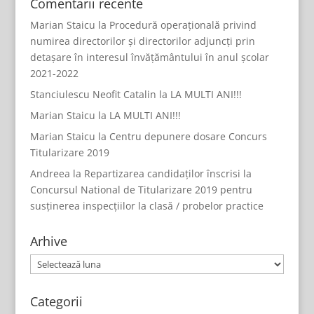
Comentarii recente
Marian Staicu
la
Procedură operațională privind
numirea directorilor și directorilor adjuncți prin
detașare în interesul învățământului în anul școlar
2021-2022
Stanciulescu Neofit Catalin
la
LA MULTI ANI!!!
Marian Staicu
la
LA MULTI ANI!!!
Marian Staicu
la
Centru depunere dosare Concurs
Titularizare 2019
Andreea
la
Repartizarea candidaților înscrisi la
Concursul National de Titularizare 2019 pentru
susținerea inspecțiilor la clasă / probelor practice
Arhive
Arhive
Categorii