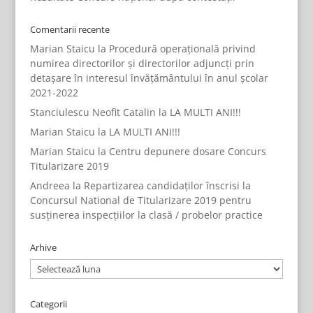
Comentarii recente
Marian Staicu
la
Procedură operațională privind
numirea directorilor și directorilor adjuncți prin
detașare în interesul învățământului în anul școlar
2021-2022
Stanciulescu Neofit Catalin
la
LA MULTI ANI!!!
Marian Staicu
la
LA MULTI ANI!!!
Marian Staicu
la
Centru depunere dosare Concurs
Titularizare 2019
Andreea
la
Repartizarea candidaților înscrisi la
Concursul National de Titularizare 2019 pentru
susținerea inspecțiilor la clasă / probelor practice
Arhive
Arhive
Categorii