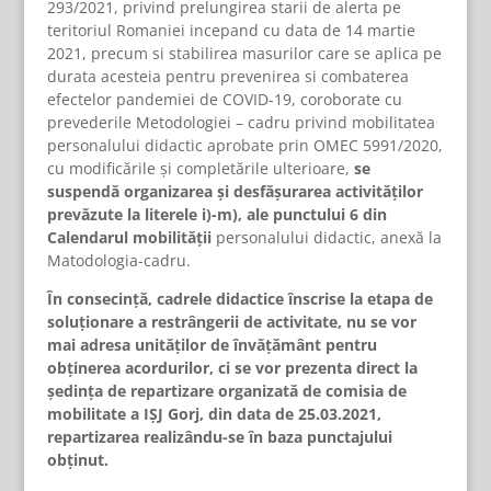
293/2021, privind prelungirea starii de alerta pe
teritoriul Romaniei incepand cu data de 14 martie
2021, precum si stabilirea masurilor care se aplica pe
durata acesteia pentru prevenirea si combaterea
efectelor pandemiei de COVID-19, coroborate cu
prevederile Metodologiei – cadru privind mobilitatea
personalului didactic aprobate prin OMEC 5991/2020,
cu modificările și completările ulterioare,
se
suspendă organizarea şi desfăşurarea activităţilor
prevăzute la literele i)-m), ale punctului 6 din
Calendarul mobilității
personalului didactic, anexă la
Matodologia-cadru.
În consecință, cadrele didactice înscrise la etapa de
soluționare a restrângerii de activitate, nu se vor
mai adresa unităților de învățământ pentru
obținerea acordurilor, ci se vor prezenta direct la
ședința de repartizare organizată de comisia de
mobilitate a IȘJ Gorj, din data de 25.03.2021,
repartizarea realizându-se în baza punctajului
obținut.