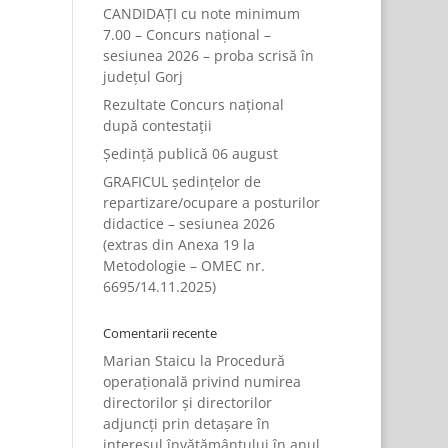
CANDIDAȚI cu note minimum
7.00 – Concurs național –
sesiunea 2026 – proba scrisă în
județul Gorj
Rezultate Concurs național
după contestații
Ședință publică 06 august
GRAFICUL ședințelor de
repartizare/ocupare a posturilor
didactice – sesiunea 2026
(extras din Anexa 19 la
Metodologie – OMEC nr.
6695/14.11.2025)
Comentarii recente
Marian Staicu
la
Procedură
operațională privind numirea
directorilor și directorilor
adjuncți prin detașare în
interesul învățământului în anul