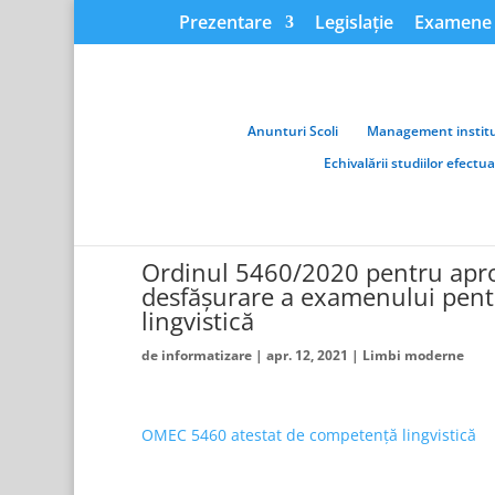
Prezentare
Legislație
Examene 
Anunturi Scoli
Management institu
Echivalării studiilor efectu
Ordinul 5460/2020 pentru apro
desfășurare a examenului pent
lingvistică
de
informatizare
|
apr. 12, 2021
|
Limbi moderne
OMEC 5460 atestat de competență lingvistică