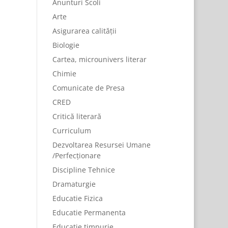
Anunturi Scoli
Arte
Asigurarea calității
Biologie
Cartea, microunivers literar
Chimie
Comunicate de Presa
CRED
Critică literară
Curriculum
Dezvoltarea Resursei Umane
/Perfecționare
Discipline Tehnice
Dramaturgie
Educatie Fizica
Educatie Permanenta
Educație timpurie