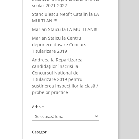
școlar 2021-2022
Stanciulescu Neofit Catalin
la
LA
MULTI ANI!!!
Marian Staicu
la
LA MULTI ANI!!!
Marian Staicu
la
Centru
depunere dosare Concurs
Titularizare 2019
Andreea
la
Repartizarea
candidaților înscrisi la
Concursul National de
Titularizare 2019 pentru
susținerea inspecțiilor la clasă /
probelor practice
Arhive
Arhive
Categorii