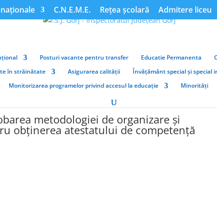
naționale
C.N.E.M.E.
Rețea școlară
Admitere liceu
țional
Posturi vacante pentru transfer
Educatie Permanenta
ate în străinătate
Asigurarea calității
Învățământ special și special 
Monitorizarea programelor privind accesul la educație
Minorități
barea metodologiei de organizare și
ru obținerea atestatului de competență