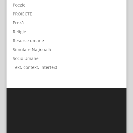
Poezie
PROIECTE
Proză
Religie
Resurse umane
Simulare Națională
Socio Umane
Text, context, intertext