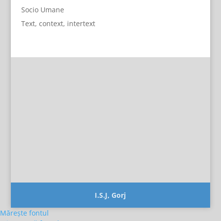
Socio Umane
Text, context, intertext
I.S.J, Gorj
Mărește fontul