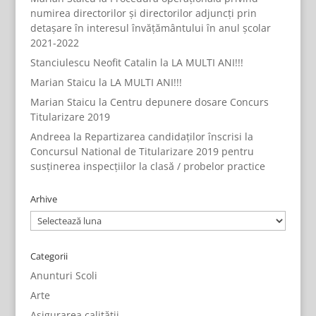
numirea directorilor și directorilor adjuncți prin
detașare în interesul învățământului în anul școlar
2021-2022
Stanciulescu Neofit Catalin
la
LA MULTI ANI!!!
Marian Staicu
la
LA MULTI ANI!!!
Marian Staicu
la
Centru depunere dosare Concurs
Titularizare 2019
Andreea
la
Repartizarea candidaților înscrisi la
Concursul National de Titularizare 2019 pentru
susținerea inspecțiilor la clasă / probelor practice
Arhive
Arhive
Categorii
Anunturi Scoli
Arte
Asigurarea calității