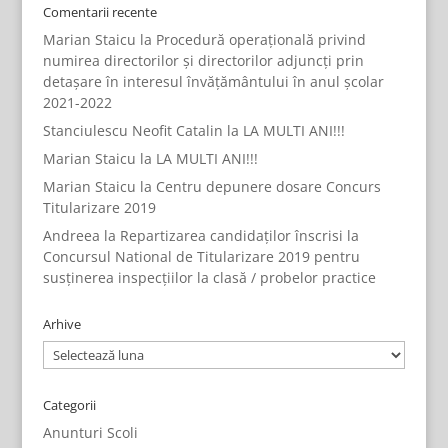
Comentarii recente
Marian Staicu
la
Procedură operațională privind
numirea directorilor și directorilor adjuncți prin
detașare în interesul învățământului în anul școlar
2021-2022
Stanciulescu Neofit Catalin
la
LA MULTI ANI!!!
Marian Staicu
la
LA MULTI ANI!!!
Marian Staicu
la
Centru depunere dosare Concurs
Titularizare 2019
Andreea
la
Repartizarea candidaților înscrisi la
Concursul National de Titularizare 2019 pentru
susținerea inspecțiilor la clasă / probelor practice
Arhive
Arhive
Categorii
Anunturi Scoli