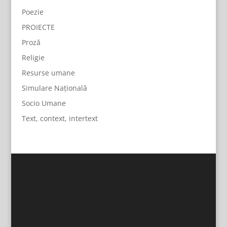
Poezie
PROIECTE
Proză
Religie
Resurse umane
Simulare Națională
Socio Umane
Text, context, intertext