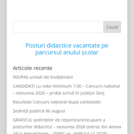
Posturi didactice vacantate pe
parcursul anului școlar
Articole recente
PDI/PAS unitati de învățământ
CANDIDAȚI cu note minimum 7.00 – Concurs național
– sesiunea 2026 – proba scrisă în județul Gorj
Rezultate Concurs național după contestații
Ședință publică 06 august
GRAFICUL ședințelor de repartizare/ocupare a
posturilor didactice – sesiunea 2026 (extras din Anexa
19 la Metodologie – OMEC nr. 6695/14.11.2025)