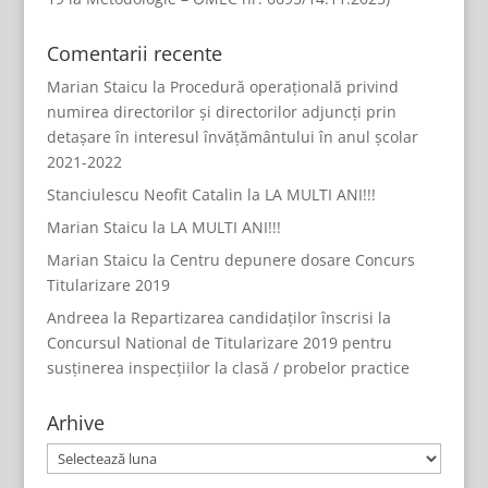
Comentarii recente
Marian Staicu
la
Procedură operațională privind
numirea directorilor și directorilor adjuncți prin
detașare în interesul învățământului în anul școlar
2021-2022
Stanciulescu Neofit Catalin
la
LA MULTI ANI!!!
Marian Staicu
la
LA MULTI ANI!!!
Marian Staicu
la
Centru depunere dosare Concurs
Titularizare 2019
Andreea
la
Repartizarea candidaților înscrisi la
Concursul National de Titularizare 2019 pentru
susținerea inspecțiilor la clasă / probelor practice
Arhive
Arhive