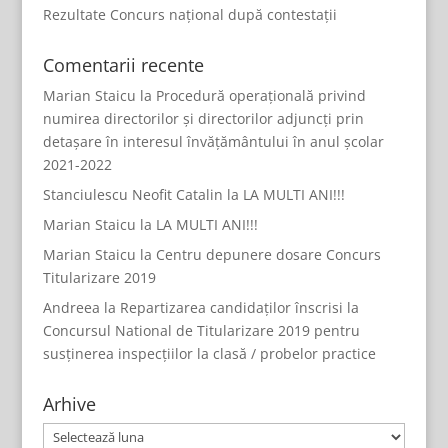
Rezultate Concurs național după contestații
Comentarii recente
Marian Staicu
la
Procedură operațională privind
numirea directorilor și directorilor adjuncți prin
detașare în interesul învățământului în anul școlar
2021-2022
Stanciulescu Neofit Catalin
la
LA MULTI ANI!!!
Marian Staicu
la
LA MULTI ANI!!!
Marian Staicu
la
Centru depunere dosare Concurs
Titularizare 2019
Andreea
la
Repartizarea candidaților înscrisi la
Concursul National de Titularizare 2019 pentru
susținerea inspecțiilor la clasă / probelor practice
Arhive
Arhive