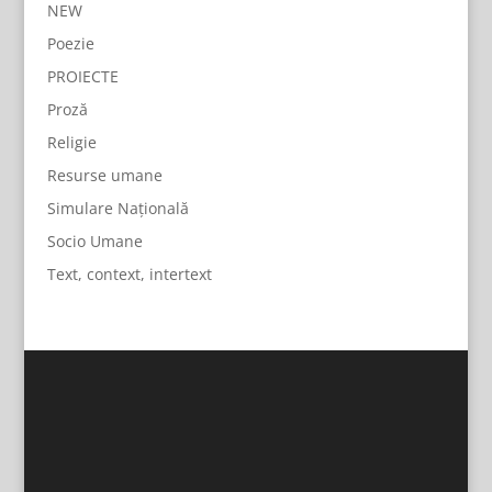
NEW
Poezie
PROIECTE
Proză
Religie
Resurse umane
Simulare Națională
Socio Umane
Text, context, intertext