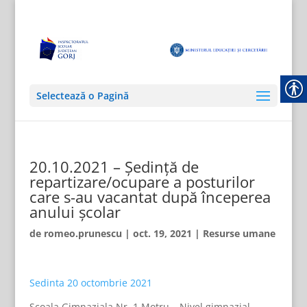
Selectează o Pagină
20.10.2021 – Ședință de
repartizare/ocupare a posturilor
care s-au vacantat după începerea
anului școlar
de
romeo.prunescu
|
oct. 19, 2021
|
Resurse umane
Sedinta 20 octombrie 2021
Scoala Gimnaziala Nr. 1 Motru – Nivel gimnazial –