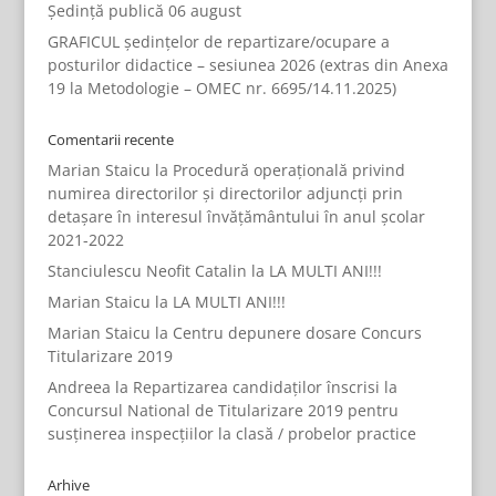
Ședință publică 06 august
GRAFICUL ședințelor de repartizare/ocupare a
posturilor didactice – sesiunea 2026 (extras din Anexa
19 la Metodologie – OMEC nr. 6695/14.11.2025)
Comentarii recente
Marian Staicu
la
Procedură operațională privind
numirea directorilor și directorilor adjuncți prin
detașare în interesul învățământului în anul școlar
2021-2022
Stanciulescu Neofit Catalin
la
LA MULTI ANI!!!
Marian Staicu
la
LA MULTI ANI!!!
Marian Staicu
la
Centru depunere dosare Concurs
Titularizare 2019
Andreea
la
Repartizarea candidaților înscrisi la
Concursul National de Titularizare 2019 pentru
susținerea inspecțiilor la clasă / probelor practice
Arhive