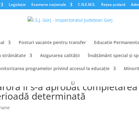
Legislație
Examene naționale
C.N.E.M.E.
Rețea școlară
Admi
al
Posturi vacante pentru transfer
Educatie Permanent
n străinătate
Asigurarea calității
Învățământ special și sp
nitorizarea programelor privind accesul la educație
Minorit
ce angajate pe perioada de
cărora li s-a aprobat completarea
erioadă determinată
mane