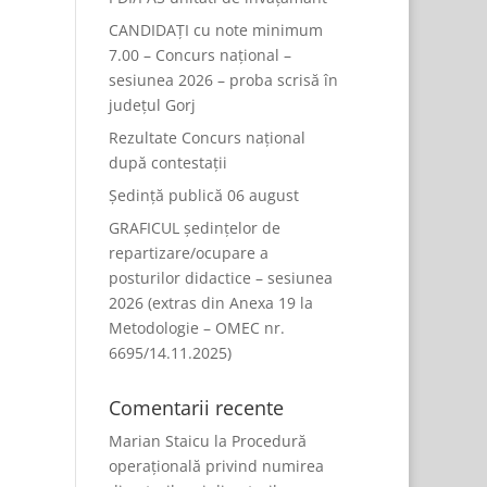
CANDIDAȚI cu note minimum
7.00 – Concurs național –
sesiunea 2026 – proba scrisă în
județul Gorj
Rezultate Concurs național
după contestații
Ședință publică 06 august
GRAFICUL ședințelor de
repartizare/ocupare a
posturilor didactice – sesiunea
2026 (extras din Anexa 19 la
Metodologie – OMEC nr.
6695/14.11.2025)
Comentarii recente
Marian Staicu
la
Procedură
operațională privind numirea