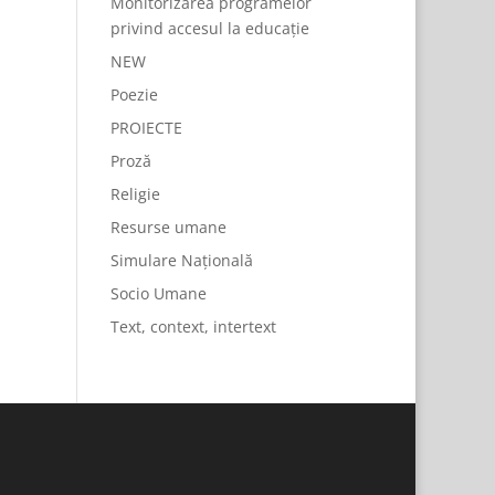
Monitorizarea programelor
privind accesul la educație
NEW
Poezie
PROIECTE
Proză
Religie
Resurse umane
Simulare Națională
Socio Umane
Text, context, intertext