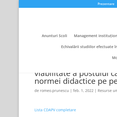
Prezentare
Anunturi Scoli
Management instituțion
Echivalării studiilor efectuate î
Mo
Lista cadrelor didacti
viabilitate a postului 
normei didactice pe p
de
romeo.prunescu
|
feb. 1, 2022
|
Resurse u
Lista CDAPV completare