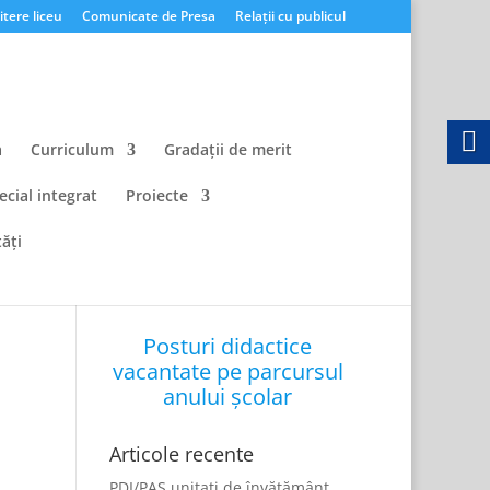
tere liceu
Comunicate de Presa
Relații cu publicul
a
Curriculum
Gradații de merit
ecial integrat
Proiecte
ăți
Posturi didactice
vacantate pe parcursul
anului școlar
Articole recente
PDI/PAS unitati de învățământ