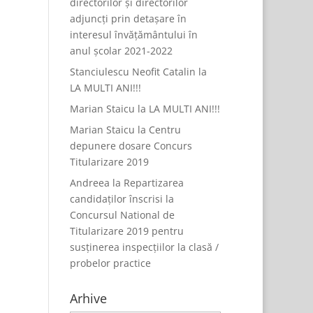
directorilor și directorilor
adjuncți prin detașare în
interesul învățământului în
anul școlar 2021-2022
Stanciulescu Neofit Catalin
la
LA MULTI ANI!!!
Marian Staicu
la
LA MULTI ANI!!!
Marian Staicu
la
Centru
depunere dosare Concurs
Titularizare 2019
Andreea
la
Repartizarea
candidaților înscrisi la
Concursul National de
Titularizare 2019 pentru
susținerea inspecțiilor la clasă /
probelor practice
Arhive