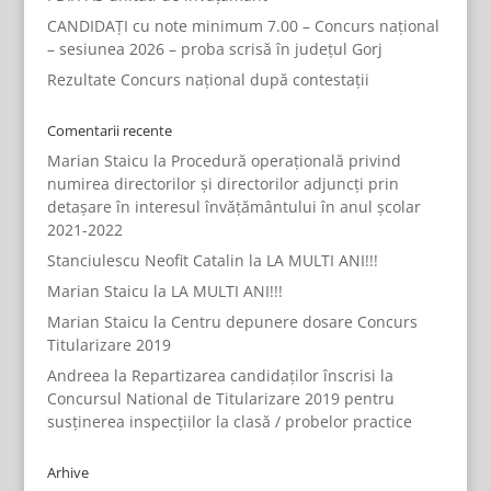
CANDIDAȚI cu note minimum 7.00 – Concurs național
– sesiunea 2026 – proba scrisă în județul Gorj
Rezultate Concurs național după contestații
Comentarii recente
Marian Staicu
la
Procedură operațională privind
numirea directorilor și directorilor adjuncți prin
detașare în interesul învățământului în anul școlar
2021-2022
Stanciulescu Neofit Catalin
la
LA MULTI ANI!!!
Marian Staicu
la
LA MULTI ANI!!!
Marian Staicu
la
Centru depunere dosare Concurs
Titularizare 2019
Andreea
la
Repartizarea candidaților înscrisi la
Concursul National de Titularizare 2019 pentru
susținerea inspecțiilor la clasă / probelor practice
Arhive