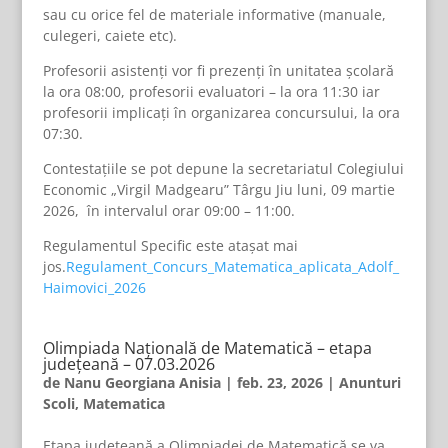
sau cu orice fel de materiale informative (manuale,
culegeri, caiete etc).
Profesorii asistenți vor fi prezenți în unitatea școlară
la ora 08:00, profesorii evaluatori – la ora 11:30 iar
profesorii implicați în organizarea concursului, la ora
07:30.
Contestațiile se pot depune la secretariatul Colegiului
Economic „Virgil Madgearu” Târgu Jiu luni, 09 martie
2026, în intervalul orar 09:00 – 11:00.
Regulamentul Specific este atașat mai
jos.
Regulament_Concurs_Matematica_aplicata_Adolf_
Haimovici_2026
Olimpiada Națională de Matematică – etapa
județeană – 07.03.2026
de
Nanu Georgiana Anisia
|
feb. 23, 2026
|
Anunturi
Scoli
,
Matematica
Etapa județeană a Olimpiadei de Matematică se va