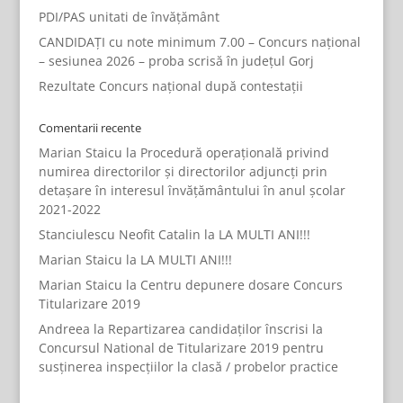
PDI/PAS unitati de învățământ
CANDIDAȚI cu note minimum 7.00 – Concurs național
– sesiunea 2026 – proba scrisă în județul Gorj
Rezultate Concurs național după contestații
Comentarii recente
Marian Staicu
la
Procedură operațională privind
numirea directorilor și directorilor adjuncți prin
detașare în interesul învățământului în anul școlar
2021-2022
Stanciulescu Neofit Catalin
la
LA MULTI ANI!!!
Marian Staicu
la
LA MULTI ANI!!!
Marian Staicu
la
Centru depunere dosare Concurs
Titularizare 2019
Andreea
la
Repartizarea candidaților înscrisi la
Concursul National de Titularizare 2019 pentru
susținerea inspecțiilor la clasă / probelor practice