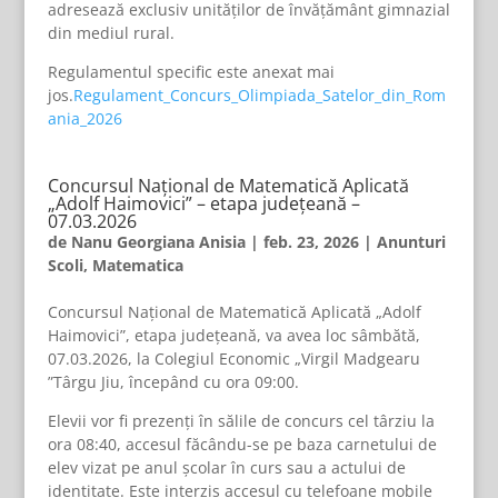
adresează exclusiv unităților de învățământ gimnazial
din mediul rural.
Regulamentul specific este anexat mai
jos.
Regulament_Concurs_Olimpiada_Satelor_din_Rom
ania_2026
Concursul Național de Matematică Aplicată
„Adolf Haimovici” – etapa județeană –
07.03.2026
de
Nanu Georgiana Anisia
|
feb. 23, 2026
|
Anunturi
Scoli
,
Matematica
Concursul Național de Matematică Aplicată „Adolf
Haimovici”, etapa județeană, va avea loc sâmbătă,
07.03.2026, la Colegiul Economic „Virgil Madgearu
”Târgu Jiu, începând cu ora 09:00.
Elevii vor fi prezenți în sălile de concurs cel târziu la
ora 08:40, accesul făcându-se pe baza carnetului de
elev vizat pe anul școlar în curs sau a actului de
identitate. Este interzis accesul cu telefoane mobile