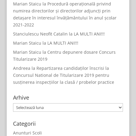
Marian Staicu
la
Procedură operațională privind
numirea directorilor și directorilor adjuncți prin
detașare în interesul învățământului în anul școlar
2021-2022
Stanciulescu Neofit Catalin
la
LA MULTI ANI!!!
Marian Staicu
la
LA MULTI ANI!!!
Marian Staicu
la
Centru depunere dosare Concurs
Titularizare 2019
Andreea
la
Repartizarea candidaților înscrisi la
Concursul National de Titularizare 2019 pentru
susținerea inspecțiilor la clasă / probelor practice
Arhive
Arhive
Categorii
Anunturi Scoli