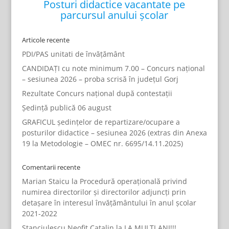
Posturi didactice vacantate pe
parcursul anului școlar
Articole recente
PDI/PAS unitati de învățământ
CANDIDAȚI cu note minimum 7.00 – Concurs național
– sesiunea 2026 – proba scrisă în județul Gorj
Rezultate Concurs național după contestații
Ședință publică 06 august
GRAFICUL ședințelor de repartizare/ocupare a
posturilor didactice – sesiunea 2026 (extras din Anexa
19 la Metodologie – OMEC nr. 6695/14.11.2025)
Comentarii recente
Marian Staicu
la
Procedură operațională privind
numirea directorilor și directorilor adjuncți prin
detașare în interesul învățământului în anul școlar
2021-2022
Stanciulescu Neofit Catalin
la
LA MULTI ANI!!!