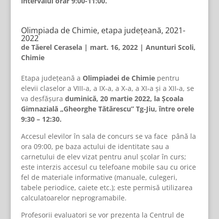
intervalul orar 9:00-11:00.
Olimpiada de Chimie, etapa județeană, 2021-
2022
de
Tăerel Cerasela
|
mart. 16, 2022
|
Anunturi Scoli
,
Chimie
Etapa judeţeană a
Olimpiadei de Chimie
pentru
elevii claselor a VIII-a, a IX-a, a X-a, a XI-a și a XII-a, se
va desfășura
duminică, 20 martie 2022, la Școala
Gimnazială „Gheorghe Tătărescu” Tg-Jiu, între orele
9:30 – 12:30.
Accesul elevilor în sala de concurs se va face până la
ora 09:00, pe baza actului de identitate sau a
carnetului de elev vizat pentru anul școlar în curs;
este interzis accesul cu telefoane mobile sau cu orice
fel de materiale informative (manuale, culegeri,
tabele periodice, caiete etc.); este permisă utilizarea
calculatoarelor neprogramabile.
Profesorii evaluatori se vor prezenta la Centrul de