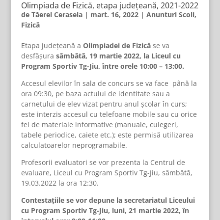
Olimpiada de Fizică, etapa județeană, 2021-2022
de
Tăerel Cerasela
|
mart. 16, 2022
|
Anunturi Scoli
,
Fizică
Etapa judeţeană a
Olimpiadei de Fizică
se va
desfășura
sâmbătă, 19 martie 2022, la Liceul cu
Program Sportiv Tg-Jiu, între orele 10:00 – 13:00.
Accesul elevilor în sala de concurs se va face până la
ora 09:30, pe baza actului de identitate sau a
carnetului de elev vizat pentru anul școlar în curs;
este interzis accesul cu telefoane mobile sau cu orice
fel de materiale informative (manuale, culegeri,
tabele periodice, caiete etc.); este permisă utilizarea
calculatoarelor neprogramabile.
Profesorii evaluatori se vor prezenta la Centrul de
evaluare, Liceul cu Program Sportiv Tg-Jiu, sâmbătă,
19.03.2022 la ora 12:30.
Contestațiile se vor depune la secretariatul Liceului
cu Program Sportiv Tg-Jiu, luni, 21 martie 2022, în