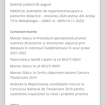
Ședință publică 06 august
GRAFICUL ședințelor de repartizare/ocupare a
posturilor didactice – sesiunea 2026 (extras din Anexa
19 la Metodologie – OMEC nr. 6695/14.11.2025)
Comentarii recente
Marian Staicu
la
Procedură operațională privind
numirea directorilor și directorilor adjuncți prin
detașare în interesul învățământului în anul școlar
2021-2022
Stanciulescu Neofit Catalin
la
LA MULTI ANI!!!
Marian Staicu
la
LA MULTI ANI!!!
Marian Staicu
la
Centru depunere dosare Concurs
Titularizare 2019
Andreea
la
Repartizarea candidaților înscrisi la
Concursul National de Titularizare 2019 pentru
susținerea inspecțiilor la clasă / probelor practice
Arhive