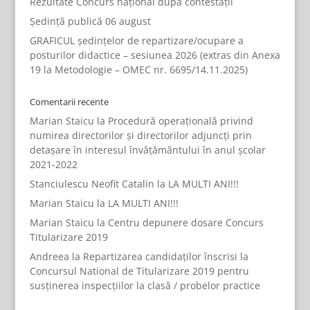
Rezultate Concurs național după contestații
Ședință publică 06 august
GRAFICUL ședințelor de repartizare/ocupare a
posturilor didactice – sesiunea 2026 (extras din Anexa
19 la Metodologie – OMEC nr. 6695/14.11.2025)
Comentarii recente
Marian Staicu
la
Procedură operațională privind
numirea directorilor și directorilor adjuncți prin
detașare în interesul învățământului în anul școlar
2021-2022
Stanciulescu Neofit Catalin
la
LA MULTI ANI!!!
Marian Staicu
la
LA MULTI ANI!!!
Marian Staicu
la
Centru depunere dosare Concurs
Titularizare 2019
Andreea
la
Repartizarea candidaților înscrisi la
Concursul National de Titularizare 2019 pentru
susținerea inspecțiilor la clasă / probelor practice