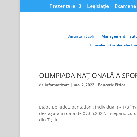
Prezentare
Legislație
Examene 
Anunturi Scoli
Management institu
Echivalării studiilor efectu
OLIMPIADA NAȚIONALĂ A SPO
de
informatizare
|
mai 2, 2022
|
Educatie Fizica
Etapa pe județ, pentatlon ( individual ) – F/B în
desfășura in data de 07.05.2022, începând cu or
din Tg-Jiu