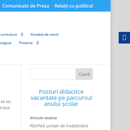
Comunicate de Presa
Relații cu publicul
Curriculum
Gradații de merit
integrat
Proiecte
Posturi didactice
vacantate pe parcursul
 se va
anului școlar
icipal
Articole recente
PDI/PAS unitati de învățământ