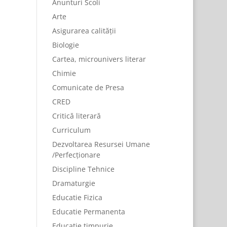
Anunturi Scoli
Arte
Asigurarea calității
Biologie
Cartea, microunivers literar
Chimie
Comunicate de Presa
CRED
Critică literară
Curriculum
Dezvoltarea Resursei Umane
/Perfecționare
Discipline Tehnice
Dramaturgie
Educatie Fizica
Educatie Permanenta
Educație timpurie