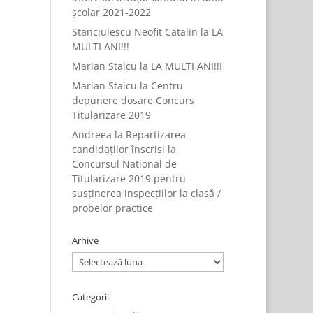
școlar 2021-2022
Stanciulescu Neofit Catalin
la
LA
MULTI ANI!!!
Marian Staicu
la
LA MULTI ANI!!!
Marian Staicu
la
Centru
depunere dosare Concurs
Titularizare 2019
Andreea
la
Repartizarea
candidaților înscrisi la
Concursul National de
Titularizare 2019 pentru
susținerea inspecțiilor la clasă /
probelor practice
Arhive
Arhive
Categorii