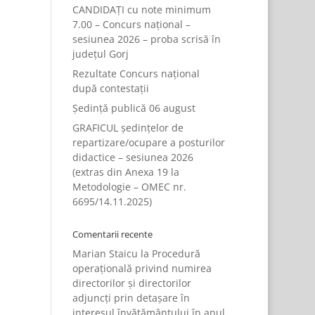
CANDIDAȚI cu note minimum
7.00 – Concurs național –
sesiunea 2026 – proba scrisă în
județul Gorj
Rezultate Concurs național
după contestații
Ședință publică 06 august
GRAFICUL ședințelor de
repartizare/ocupare a posturilor
didactice – sesiunea 2026
(extras din Anexa 19 la
Metodologie – OMEC nr.
6695/14.11.2025)
Comentarii recente
Marian Staicu
la
Procedură
operațională privind numirea
directorilor și directorilor
adjuncți prin detașare în
interesul învățământului în anul