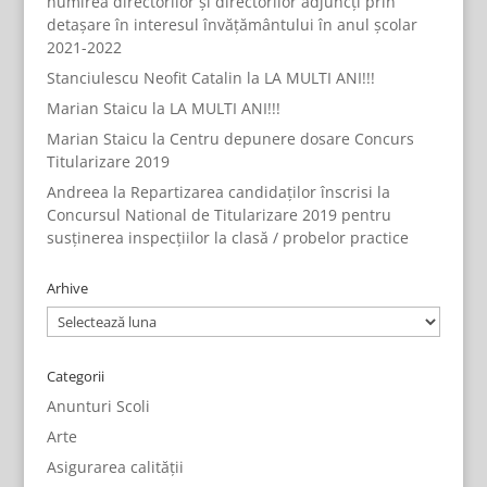
numirea directorilor și directorilor adjuncți prin
detașare în interesul învățământului în anul școlar
2021-2022
Stanciulescu Neofit Catalin
la
LA MULTI ANI!!!
Marian Staicu
la
LA MULTI ANI!!!
Marian Staicu
la
Centru depunere dosare Concurs
Titularizare 2019
Andreea
la
Repartizarea candidaților înscrisi la
Concursul National de Titularizare 2019 pentru
susținerea inspecțiilor la clasă / probelor practice
Arhive
Arhive
Categorii
Anunturi Scoli
Arte
Asigurarea calității