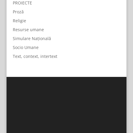
PROIECTE
Proză
Religie
Resurse umane
Simulare Națională
Socio Umane
Text, context, intertext