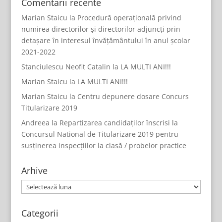
Comentarii recente
Marian Staicu
la
Procedură operațională privind
numirea directorilor și directorilor adjuncți prin
detașare în interesul învățământului în anul școlar
2021-2022
Stanciulescu Neofit Catalin
la
LA MULTI ANI!!!
Marian Staicu
la
LA MULTI ANI!!!
Marian Staicu
la
Centru depunere dosare Concurs
Titularizare 2019
Andreea
la
Repartizarea candidaților înscrisi la
Concursul National de Titularizare 2019 pentru
susținerea inspecțiilor la clasă / probelor practice
Arhive
Arhive
Categorii