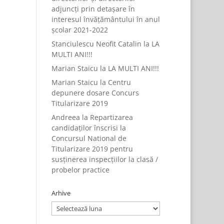
adjuncți prin detașare în
interesul învățământului în anul
școlar 2021-2022
Stanciulescu Neofit Catalin
la
LA
MULTI ANI!!!
Marian Staicu
la
LA MULTI ANI!!!
Marian Staicu
la
Centru
depunere dosare Concurs
Titularizare 2019
Andreea
la
Repartizarea
candidaților înscrisi la
Concursul National de
Titularizare 2019 pentru
susținerea inspecțiilor la clasă /
probelor practice
Arhive
Arhive