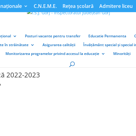
naționale
C.N.E.M.E.
Rețea școlară
Admitere liceu
țional
Posturi vacante pentru transfer
Educatie Permanenta
ate în străinătate
Asigurarea calității
Învățământ special și special 
Monitorizarea programelor privind accesul la educație
Minorități
ică 2022-2023
a