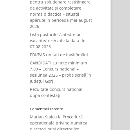
pentru soluționare restrângere
de activitate și completare
normă didactică – situații
apărute în perioada mai-august
2026
Lista posturilor/catedrelor
vacante/rezervate la data de
07.08.2026
PDI/PAS unitati de învățământ
CANDIDAȚI cu note minimum
7.00 – Concurs național –
sesiunea 2026 – proba scrisă în
județul Gorj
Rezultate Concurs național
după contestații
Comentarii recente
Marian Staicu
la
Procedură
operațională privind numirea
directorilor și directorilor