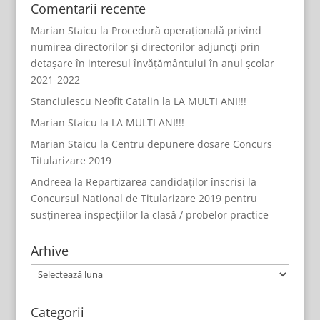
Comentarii recente
Marian Staicu
la
Procedură operațională privind
numirea directorilor și directorilor adjuncți prin
detașare în interesul învățământului în anul școlar
2021-2022
Stanciulescu Neofit Catalin
la
LA MULTI ANI!!!
Marian Staicu
la
LA MULTI ANI!!!
Marian Staicu
la
Centru depunere dosare Concurs
Titularizare 2019
Andreea
la
Repartizarea candidaților înscrisi la
Concursul National de Titularizare 2019 pentru
susținerea inspecțiilor la clasă / probelor practice
Arhive
Arhive
Categorii