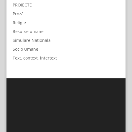
PROIECTE
Proză
Religie
Resurse umane
Simulare Națională
Socio Umane
Text, context, intertext