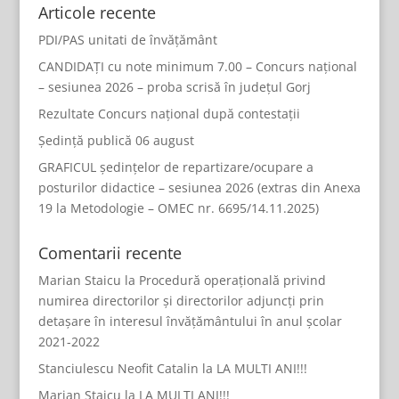
Articole recente
PDI/PAS unitati de învățământ
CANDIDAȚI cu note minimum 7.00 – Concurs național
– sesiunea 2026 – proba scrisă în județul Gorj
Rezultate Concurs național după contestații
Ședință publică 06 august
GRAFICUL ședințelor de repartizare/ocupare a
posturilor didactice – sesiunea 2026 (extras din Anexa
19 la Metodologie – OMEC nr. 6695/14.11.2025)
Comentarii recente
Marian Staicu
la
Procedură operațională privind
numirea directorilor și directorilor adjuncți prin
detașare în interesul învățământului în anul școlar
2021-2022
Stanciulescu Neofit Catalin
la
LA MULTI ANI!!!
Marian Staicu
la
LA MULTI ANI!!!