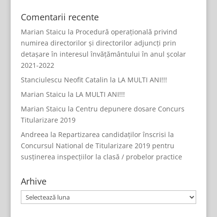
Comentarii recente
Marian Staicu
la
Procedură operațională privind
numirea directorilor și directorilor adjuncți prin
detașare în interesul învățământului în anul școlar
2021-2022
Stanciulescu Neofit Catalin
la
LA MULTI ANI!!!
Marian Staicu
la
LA MULTI ANI!!!
Marian Staicu
la
Centru depunere dosare Concurs
Titularizare 2019
Andreea
la
Repartizarea candidaților înscrisi la
Concursul National de Titularizare 2019 pentru
susținerea inspecțiilor la clasă / probelor practice
Arhive
Arhive