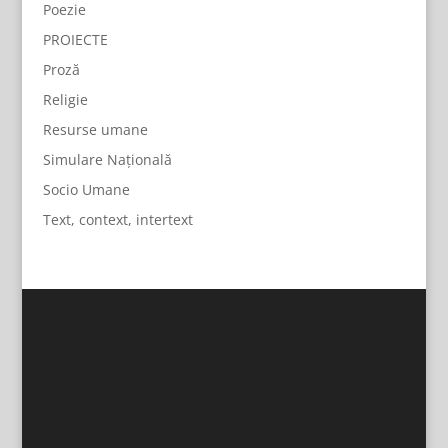
Poezie
PROIECTE
Proză
Religie
Resurse umane
Simulare Națională
Socio Umane
Text, context, intertext