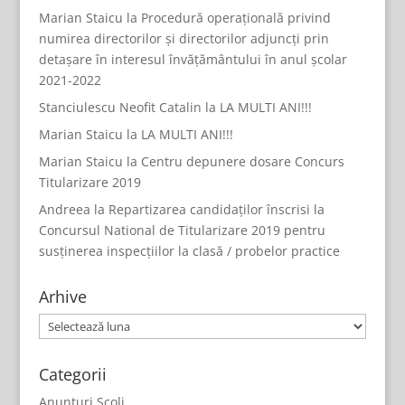
Marian Staicu
la
Procedură operațională privind
numirea directorilor și directorilor adjuncți prin
detașare în interesul învățământului în anul școlar
2021-2022
Stanciulescu Neofit Catalin
la
LA MULTI ANI!!!
Marian Staicu
la
LA MULTI ANI!!!
Marian Staicu
la
Centru depunere dosare Concurs
Titularizare 2019
Andreea
la
Repartizarea candidaților înscrisi la
Concursul National de Titularizare 2019 pentru
susținerea inspecțiilor la clasă / probelor practice
Arhive
Arhive
Categorii
Anunturi Scoli