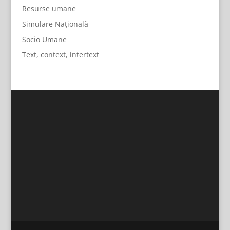
Resurse umane
Simulare Națională
Socio Umane
Text, context, intertext