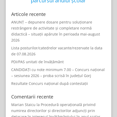
parcursul anului școlar
Articole recente
ANUNȚ – depunere dosare pentru soluționare
restrângere de activitate și completare normă
didactică – situații apărute în perioada mai-august
2026
Lista posturilor/catedrelor vacante/rezervate la data
de 07.08.2026
PDI/PAS unitati de învățământ
CANDIDAȚI cu note minimum 7.00 – Concurs național
– sesiunea 2026 – proba scrisă în județul Gorj
Rezultate Concurs național după contestații
Comentarii recente
Marian Staicu
la
Procedură operațională privind
numirea directorilor și directorilor adjuncți prin
detașare în interesul învățământului în anul școlar