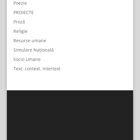
Poezie
PROIECTE
Proză
Religie
Resurse umane
Simulare Națională
Socio Umane
Text, context, intertext