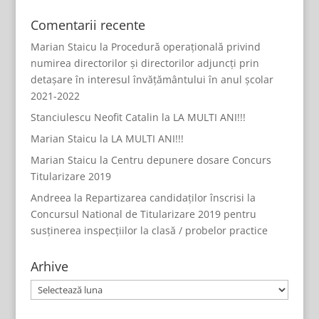
Comentarii recente
Marian Staicu
la
Procedură operațională privind
numirea directorilor și directorilor adjuncți prin
detașare în interesul învățământului în anul școlar
2021-2022
Stanciulescu Neofit Catalin
la
LA MULTI ANI!!!
Marian Staicu
la
LA MULTI ANI!!!
Marian Staicu
la
Centru depunere dosare Concurs
Titularizare 2019
Andreea
la
Repartizarea candidaților înscrisi la
Concursul National de Titularizare 2019 pentru
susținerea inspecțiilor la clasă / probelor practice
Arhive
Arhive