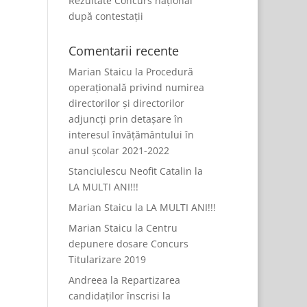
Rezultate Concurs național
după contestații
Comentarii recente
Marian Staicu
la
Procedură
operațională privind numirea
directorilor și directorilor
adjuncți prin detașare în
interesul învățământului în
anul școlar 2021-2022
Stanciulescu Neofit Catalin
la
LA MULTI ANI!!!
Marian Staicu
la
LA MULTI ANI!!!
Marian Staicu
la
Centru
depunere dosare Concurs
Titularizare 2019
Andreea
la
Repartizarea
candidaților înscrisi la