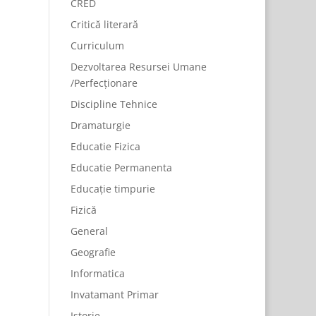
CRED
Critică literară
Curriculum
Dezvoltarea Resursei Umane
/Perfecționare
Discipline Tehnice
Dramaturgie
Educatie Fizica
Educatie Permanenta
Educație timpurie
Fizică
General
Geografie
Informatica
Invatamant Primar
Istorie