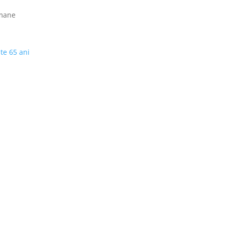
mane
ste 65 ani