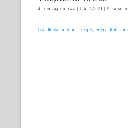
de
romeo.prunescu
|
feb. 2, 2024
|
Resurse u
Lista finala mentine si reapingere ca titular pe