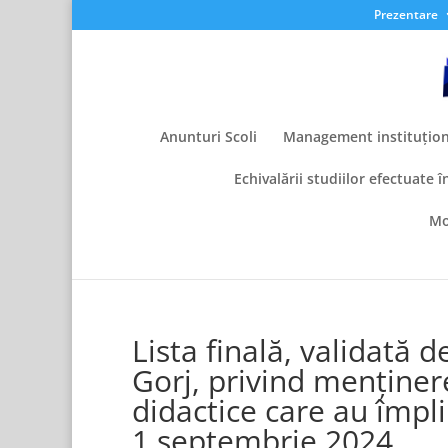
Prezentare
Anunturi Scoli
Management instituțion
Echivalării studiilor efectuate î
Mo
Lista finală, validată d
Gorj, privind menținere
didactice care au împli
1 septembrie 2024