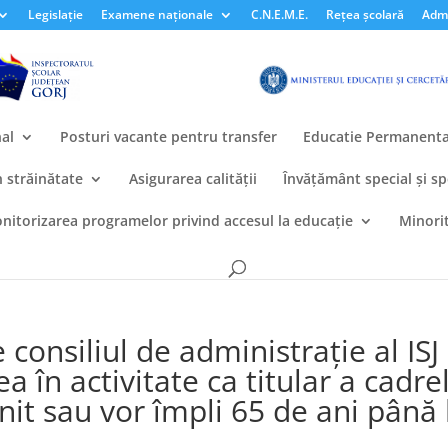
Legislație
Examene naționale
C.N.E.M.E.
Rețea școlară
Admi
al
Posturi vacante pentru transfer
Educatie Permanent
n străinătate
Asigurarea calității
Învățământ special și sp
nitorizarea programelor privind accesul la educație
Minorit
e consiliul de administrație al ISJ
a în activitate ca titular a cadre
nit sau vor împli 65 de ani până 