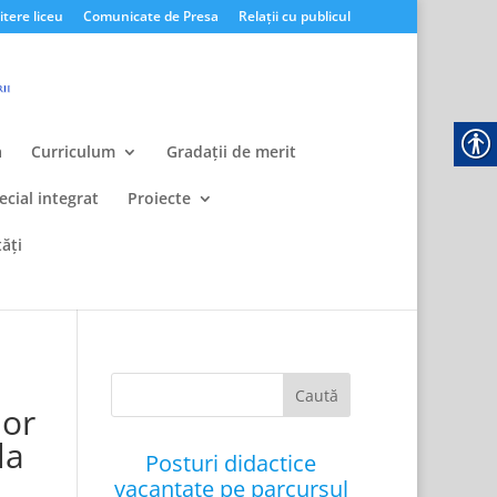
tere liceu
Comunicate de Presa
Relații cu publicul
a
Curriculum
Gradații de merit
ecial integrat
Proiecte
ăți
lor
la
Posturi didactice
vacantate pe parcursul