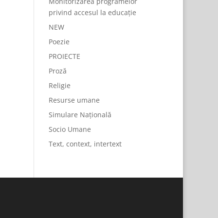
Monitorizarea programelor
privind accesul la educație
NEW
Poezie
PROIECTE
Proză
Religie
Resurse umane
Simulare Națională
Socio Umane
Text, context, intertext