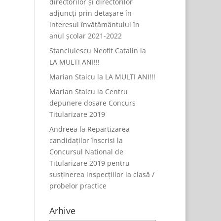
directorilor și directorilor
adjuncți prin detașare în
interesul învățământului în
anul școlar 2021-2022
Stanciulescu Neofit Catalin
la
LA MULTI ANI!!!
Marian Staicu
la
LA MULTI ANI!!!
Marian Staicu
la
Centru
depunere dosare Concurs
Titularizare 2019
Andreea
la
Repartizarea
candidaților înscrisi la
Concursul National de
Titularizare 2019 pentru
susținerea inspecțiilor la clasă /
probelor practice
Arhive