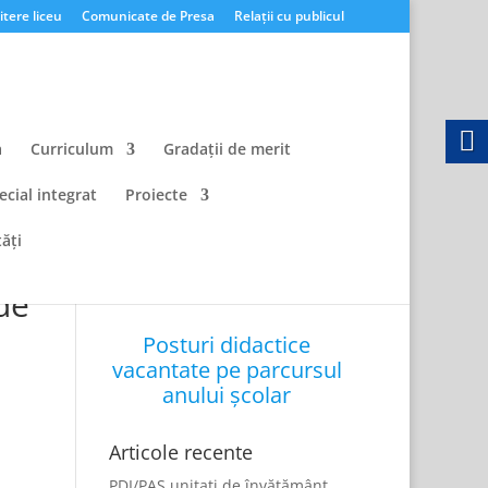
tere liceu
Comunicate de Presa
Relații cu publicul
a
Curriculum
Gradații de merit
ecial integrat
Proiecte
ăți
de
Posturi didactice
vacantate pe parcursul
anului școlar
Articole recente
PDI/PAS unitati de învățământ