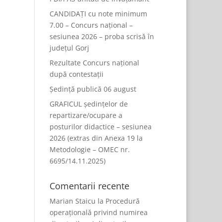
CANDIDAȚI cu note minimum
7.00 – Concurs național –
sesiunea 2026 – proba scrisă în
județul Gorj
Rezultate Concurs național
după contestații
Ședință publică 06 august
GRAFICUL ședințelor de
repartizare/ocupare a
posturilor didactice – sesiunea
2026 (extras din Anexa 19 la
Metodologie – OMEC nr.
6695/14.11.2025)
Comentarii recente
Marian Staicu
la
Procedură
operațională privind numirea