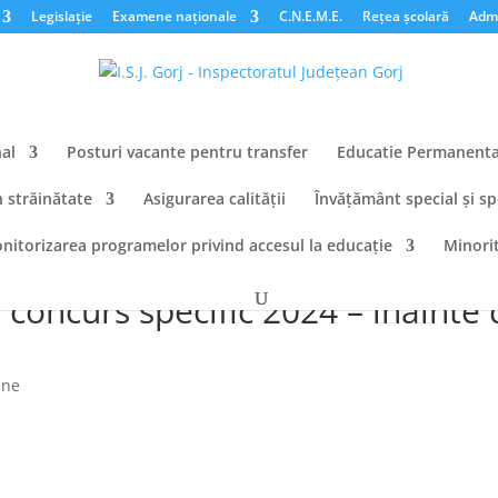
Legislație
Examene naționale
C.N.E.M.E.
Rețea școlară
Admi
al
Posturi vacante pentru transfer
Educatie Permanent
n străinătate
Asigurarea calității
Învățământ special și sp
nitorizarea programelor privind accesul la educație
Minorit
actice înscrise la etapa de
 concurs specific 2024 – înainte 
ane