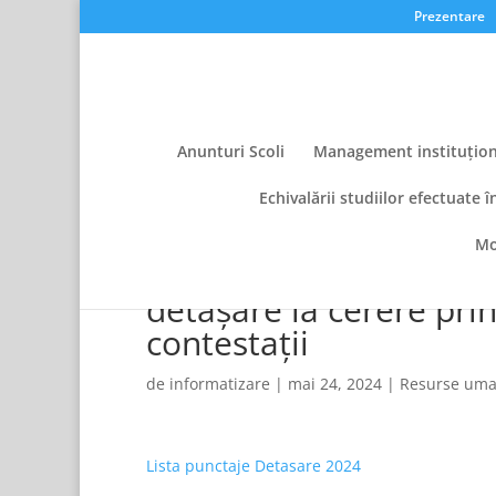
Prezentare
Anunturi Scoli
Management instituțion
Echivalării studiilor efectuate î
Mo
Punctajele cadrelor did
detașare la cerere prin
contestații
de
informatizare
|
mai 24, 2024
|
Resurse um
Lista punctaje Detasare 2024