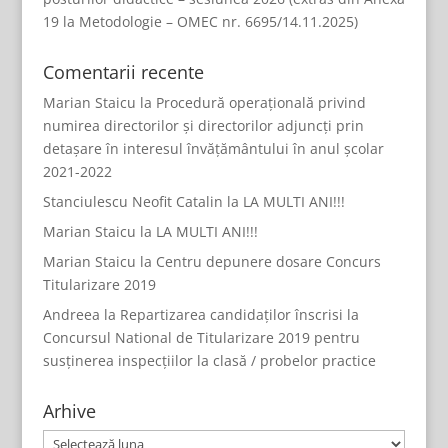
19 la Metodologie – OMEC nr. 6695/14.11.2025)
Comentarii recente
Marian Staicu
la
Procedură operațională privind
numirea directorilor și directorilor adjuncți prin
detașare în interesul învățământului în anul școlar
2021-2022
Stanciulescu Neofit Catalin
la
LA MULTI ANI!!!
Marian Staicu
la
LA MULTI ANI!!!
Marian Staicu
la
Centru depunere dosare Concurs
Titularizare 2019
Andreea
la
Repartizarea candidaților înscrisi la
Concursul National de Titularizare 2019 pentru
susținerea inspecțiilor la clasă / probelor practice
Arhive
Arhive