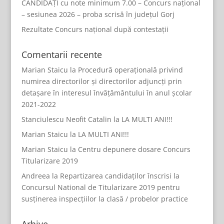
CANDIDAȚI cu note minimum 7.00 – Concurs național
– sesiunea 2026 – proba scrisă în județul Gorj
Rezultate Concurs național după contestații
Comentarii recente
Marian Staicu
la
Procedură operațională privind
numirea directorilor și directorilor adjuncți prin
detașare în interesul învățământului în anul școlar
2021-2022
Stanciulescu Neofit Catalin
la
LA MULTI ANI!!!
Marian Staicu
la
LA MULTI ANI!!!
Marian Staicu
la
Centru depunere dosare Concurs
Titularizare 2019
Andreea
la
Repartizarea candidaților înscrisi la
Concursul National de Titularizare 2019 pentru
susținerea inspecțiilor la clasă / probelor practice