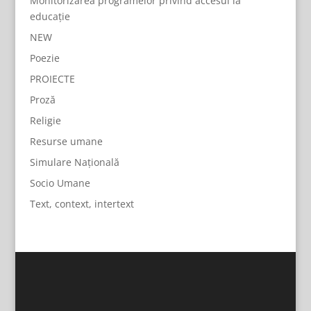
Monitorizarea programelor privind accesul la
educație
NEW
Poezie
PROIECTE
Proză
Religie
Resurse umane
Simulare Națională
Socio Umane
Text, context, intertext