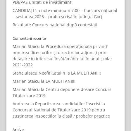
PDI/PAS unitati de învățământ
CANDIDAȚI cu note minimum 7.00 – Concurs național
– sesiunea 2026 – proba scrisă în județul Gorj
Rezultate Concurs național după contestații
Comentarii recente
Marian Staicu
la
Procedură operațională privind
numirea directorilor și directorilor adjuncți prin
detașare în interesul învățământului în anul școlar
2021-2022
Stanciulescu Neofit Catalin
la
LA MULTI ANI!!!
Marian Staicu
la
LA MULTI ANI!!!
Marian Staicu
la
Centru depunere dosare Concurs
Titularizare 2019
Andreea
la
Repartizarea candidaților înscrisi la
Concursul National de Titularizare 2019 pentru
susținerea inspecțiilor la clasă / probelor practice
Arhive