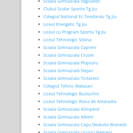
Scoala Gimnaziala Vagiulesti
Clubul Scolar Sportiv Tg Jiu
Colegiul National Ec.Teodoroiu Tg Jiu
Liceul Energetic Tg Jiu
Liceul cu Program Sportiv Tg Jiu
Liceul Tehnologic Stoina
Scoala Gimnaziala Capreni
Scoala Gimnaziala Cruset
Scoala Gimnaziala Plopsoru
Scoala Gimnazială Stejari
Scoala Gimnaziala Tintareni
Colegiul Tehnic Matasari
Liceul Tehnologic Bustuchin
Liceul Tehnologic Rosia de Amaradia
Scoala Gimnaziala Alimpesti
Scoala Gimnaziala Albeni
Scoala Gimnaziala Capu Dealului Branesti
Scoala Gimnaziala Licurici Negreni