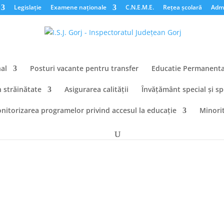
Legislație
Examene naționale
C.N.E.M.E.
Rețea școlară
Admi
al
Posturi vacante pentru transfer
Educatie Permanent
n străinătate
Asigurarea calității
Învățământ special și sp
nitorizarea programelor privind accesul la educație
Minorit
colare