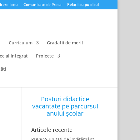
tere liceu
Comunicate de Presa
Relații cu publicul
a
Curriculum
Gradații de merit
ecial integrat
Proiecte
ăți
Posturi didactice
vacantate pe parcursul
anului școlar
Articole recente
PDI/PAS unitati de învățământ