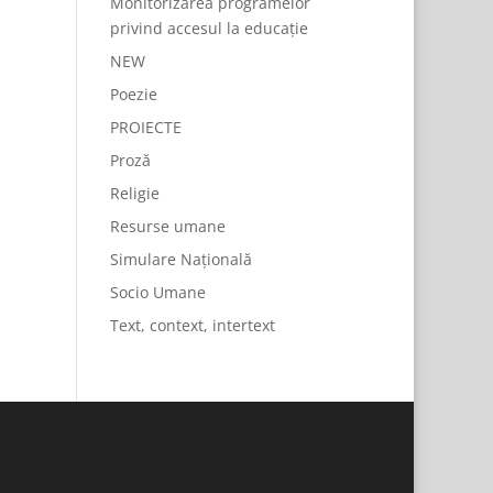
Monitorizarea programelor
privind accesul la educație
NEW
Poezie
PROIECTE
Proză
Religie
Resurse umane
Simulare Națională
Socio Umane
Text, context, intertext