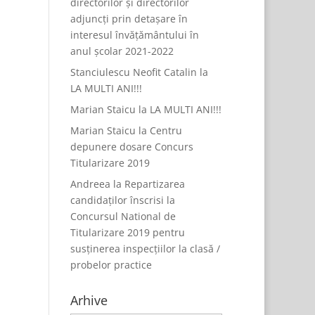
directorilor și directorilor
adjuncți prin detașare în
interesul învățământului în
anul școlar 2021-2022
Stanciulescu Neofit Catalin
la
LA MULTI ANI!!!
Marian Staicu
la
LA MULTI ANI!!!
Marian Staicu
la
Centru
depunere dosare Concurs
Titularizare 2019
Andreea
la
Repartizarea
candidaților înscrisi la
Concursul National de
Titularizare 2019 pentru
susținerea inspecțiilor la clasă /
probelor practice
Arhive