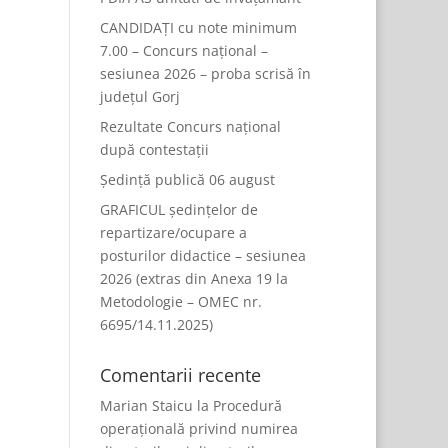
CANDIDAȚI cu note minimum
7.00 – Concurs național –
sesiunea 2026 – proba scrisă în
județul Gorj
Rezultate Concurs național
după contestații
Ședință publică 06 august
GRAFICUL ședințelor de
repartizare/ocupare a
posturilor didactice – sesiunea
2026 (extras din Anexa 19 la
Metodologie – OMEC nr.
6695/14.11.2025)
Comentarii recente
Marian Staicu
la
Procedură
operațională privind numirea