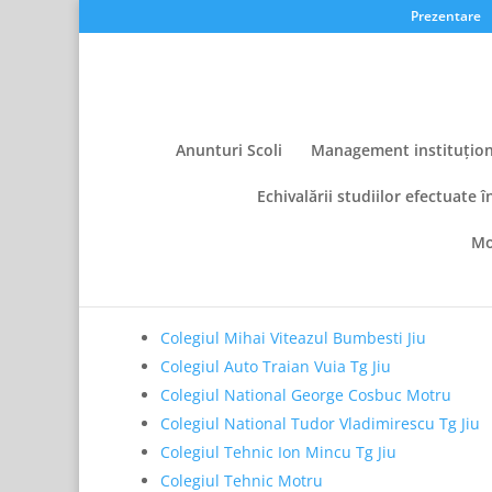
Prezentare
Anunturi Scoli
Management instituțion
Echivalării studiilor efectuate î
Mo
Program orar unități ș
Colegiul Mihai Viteazul Bumbesti Jiu
Colegiul Auto Traian Vuia Tg Jiu
Colegiul National George Cosbuc Motru
Colegiul National Tudor Vladimirescu Tg Jiu
Colegiul Tehnic Ion Mincu Tg Jiu
Colegiul Tehnic Motru