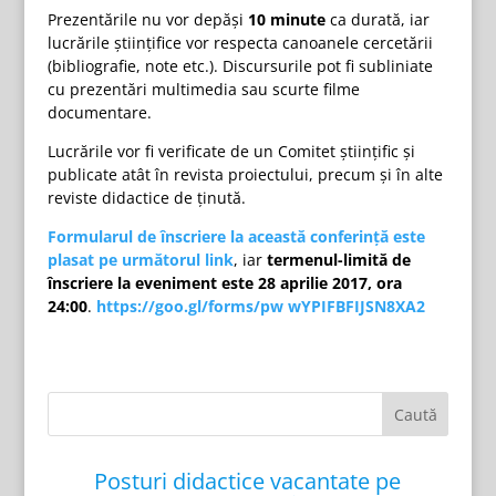
Prezentările nu vor depăşi
10 minute
ca durată, iar
lucrările ştiinţifice vor respecta canoanele cercetării
(bibliografie, note etc.). Discursurile pot fi subliniate
cu prezentări multimedia sau scurte filme
documentare.
Lucrările vor fi verificate de un Comitet ştiinţific şi
publicate atât în revista proiectului, precum şi în alte
reviste didactice de ţinută.
Formularul de înscriere la această conferinţă este
plasat pe următorul link
, iar
termenul-limită de
înscriere la eveniment este
28 aprilie 2017, ora
24:00
.
https://goo.gl/forms/pw wYPIFBFIJSN8XA2
Posturi didactice vacantate pe