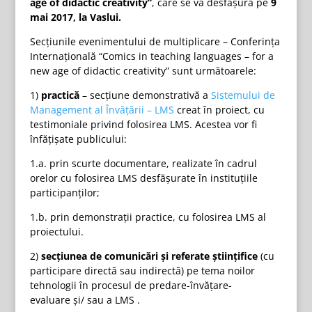
age of didactic creativity”
, care se va desfăşura pe
9
mai 2017, la Vaslui.
Secţiunile evenimentului de multiplicare – Conferinţa
Internaţională “Comics in teaching languages – for a
new age of didactic creativity” sunt următoarele:
1)
practică
– secţiune demonstrativă a
Sistemului de
Management al Învăţării – LMS
creat în proiect, cu
testimoniale privind folosirea LMS. Acestea vor fi
înfăţişate publicului:
1.a. prin scurte documentare, realizate în cadrul
orelor cu folosirea LMS desfăşurate în instituţiile
participanţilor;
1.b. prin demonstraţii practice, cu folosirea LMS al
proiectului.
2)
secţiunea de comunicări şi referate ştiinţifice
(cu
participare directă sau indirectă) pe tema noilor
tehnologii în procesul de predare-învăţare-
evaluare şi
/ sau a LMS
.