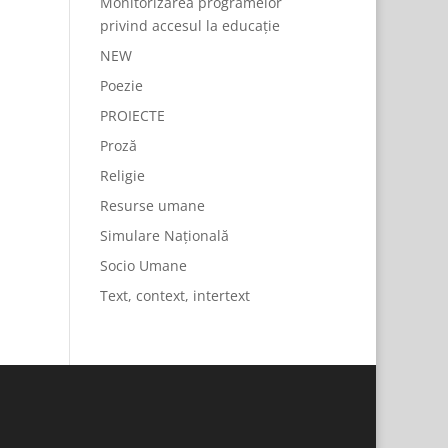
Monitorizarea programelor
privind accesul la educație
NEW
Poezie
PROIECTE
Proză
Religie
Resurse umane
Simulare Națională
Socio Umane
Text, context, intertext