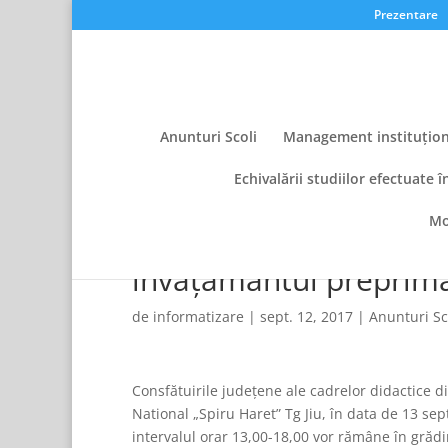
Prezentare
Anunturi Scoli
Management instituțion
Echivalării studiilor efectuate î
Mo
Consfătuirile județene 
învățământul preprim
de
informatizare
|
sept. 12, 2017
|
Anunturi Sc
Consfătuirile județene ale cadrelor didactice d
National „Spiru Haret” Tg Jiu, în data de 13 sep
intervalul orar 13,00-18,00 vor rămâne în grădi