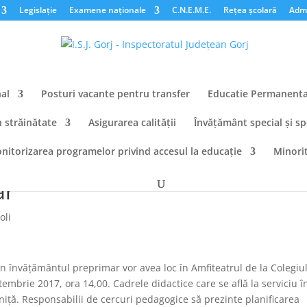
Legislație
Examene naționale
C.N.E.M.E.
Rețea școlară
Admi
al
Posturi vacante pentru transfer
Educatie Permanent
n străinătate
Asigurarea calității
Învățământ special și sp
nitorizarea programelor privind accesul la educație
Minorit
ale cadrelor didactice din
ar
oli
in învățământul preprimar vor avea loc în Amfiteatrul de la Colegiu
tembrie 2017, ora 14,00. Cadrele didactice care se află la serviciu î
niță. Responsabilii de cercuri pedagogice să prezinte planificarea