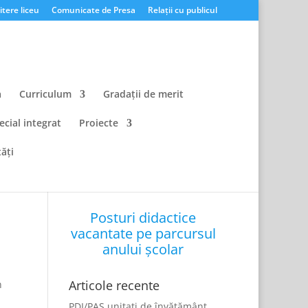
tere liceu
Comunicate de Presa
Relații cu publicul
a
Curriculum
Gradații de merit
ecial integrat
Proiecte
ăți
Posturi didactice
vacantate pe parcursul
anului școlar
l
Articole recente
n
PDI/PAS unitati de învățământ