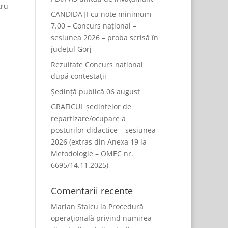
tru
CANDIDAȚI cu note minimum
7.00 – Concurs național –
sesiunea 2026 – proba scrisă în
județul Gorj
Rezultate Concurs național
după contestații
Ședință publică 06 august
GRAFICUL ședințelor de
repartizare/ocupare a
posturilor didactice – sesiunea
2026 (extras din Anexa 19 la
Metodologie – OMEC nr.
6695/14.11.2025)
Comentarii recente
Marian Staicu
la
Procedură
operațională privind numirea