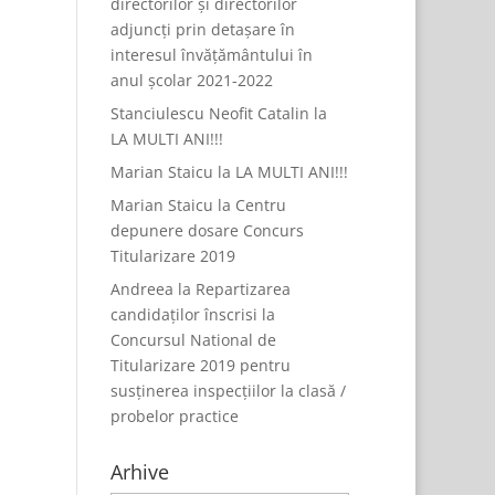
directorilor și directorilor
adjuncți prin detașare în
interesul învățământului în
anul școlar 2021-2022
Stanciulescu Neofit Catalin
la
LA MULTI ANI!!!
Marian Staicu
la
LA MULTI ANI!!!
Marian Staicu
la
Centru
depunere dosare Concurs
Titularizare 2019
Andreea
la
Repartizarea
candidaților înscrisi la
Concursul National de
Titularizare 2019 pentru
susținerea inspecțiilor la clasă /
probelor practice
Arhive