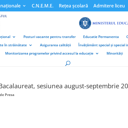
naționale
C.N.E.M.E.
Rețea școlară
Admitere liceu
țional
Posturi vacante pentru transfer
Educatie Permanenta
ate în străinătate
Asigurarea calității
Învățământ special și special 
Monitorizarea programelor privind accesul la educație
Minorități
 Bacalaureat, sesiunea august-septembrie 2
de Presa