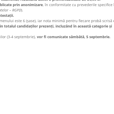
ublicate prin anonimizare
, în conformitate cu prevederile specifice 
atelor – RGPD
).
testaţii.
ului este 6 (șase), iar nota minimă pentru fiecare probă scrisă 
 totalul candidaţilor prezenţi, incluzând în această categorie şi
ilor (3-4 septembrie),
vor fi comunicate sâmbătă, 5 septembrie.