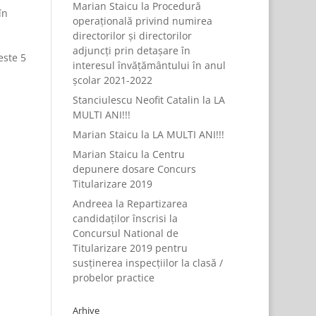
Marian Staicu
la
Procedură
în
operațională privind numirea
directorilor și directorilor
adjuncți prin detașare în
este 5
interesul învățământului în anul
școlar 2021-2022
Stanciulescu Neofit Catalin
la
LA
MULTI ANI!!!
Marian Staicu
la
LA MULTI ANI!!!
Marian Staicu
la
Centru
depunere dosare Concurs
Titularizare 2019
Andreea
la
Repartizarea
candidaților înscrisi la
Concursul National de
Titularizare 2019 pentru
susținerea inspecțiilor la clasă /
probelor practice
Arhive