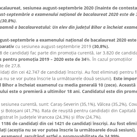
acalaureat, sesiunea august-septembrie 2020 (înainte de contestaț
ust-septembrie a examenului naţional de bacalaureat 2020 este de 
9
(30,8%).
toamnă a bacalaureatului: Un elev din județul Bihor a încheiat exam
ugust-septembrie a examenului naţional de bacalaureat 2020 este
parativ
cu sesiunea august-septembrie 2019
(30,8%).
38 de candidaţi fac parte din promoţia curentă, iar 3.820 de candida
s pentru promoția 2019 – 2020 este de 34
%. În cazul promoțiilor
te de 27,8.
daţi din cei 42.747 de candidaţi înscrişi. Au fost eliminaţi pentru 
ia nu se vor putea înscrie la următoarele două sesiuni).
Este impor
l Bihor a încheiat examenul cu media generală 10 (zece). Această
ului este o premieră a ultimilor 18 ani. Candidatul este din prom
 sesiunea curentă, sunt: Caraș-Severin (35,1%), Vâlcea (35,2%), Co
 și Botoșani (41,7%). Rata de reușită pentru candidații din Capitală
strat în județele Vrancea (24,3%) și Ilfov (24,7%).
 1186 de candidaţi din cei 1421 de candidaţi înscrişi. Au fost elimi
aţi (aceştia nu se vor putea înscrie la următoarele două sesiuni).
t examenul, rezultând astfel o promovabilitate de 34,99%.