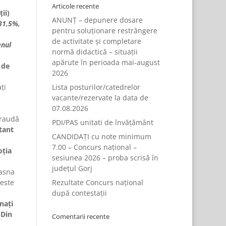
Articole recente
ii)
ANUNȚ – depunere dosare
31,5%,
pentru soluționare restrângere
de activitate și completare
enul
normă didactică – situații
apărute în perioada mai-august
 de
2026
ţi
Lista posturilor/catedrelor
vacante/rezervate la data de
07.08.2026
fraudă
PDI/PAS unitati de învățământ
tant
CANDIDAȚI cu note minimum
7.00 – Concurs național –
oția
sesiunea 2026 – proba scrisă în
județul Gorj
vasna
 este
Rezultate Concurs național
după contestații
naţi
 Din
Comentarii recente