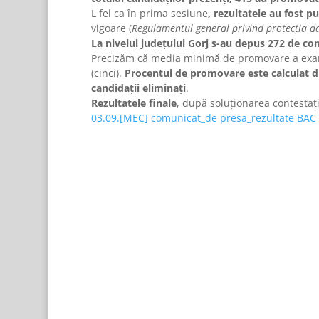
L fel ca în prima sesiune
, rezultatele au fost p
vigoare (
Regulamentul general privind protecția d
La nivelul judeţului Gorj s-au depus 272 de con
Precizăm că media minimă de promovare a examen
(cinci).
Procentul de promovare este calculat din
candidaţii eliminaţi
.
Rezultatele finale
, după soluționarea contestați
03.09.[MEC] comunicat_de presa_rezultate BAC