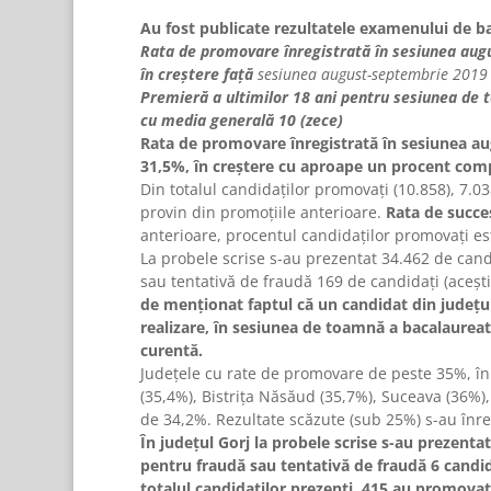
Au fost publicate rezultatele examenului de b
Rata de promovare înregistrată în sesiunea aug
în creștere față
sesiunea august-septembrie 201
Premieră a ultimilor 18 ani pentru sesiunea de 
cu media generală 10 (zece)
Rata de promovare înregistrată în sesiunea a
31,5%, în creștere cu aproape un procent com
Din totalul candidaților promovați (10.858), 7.0
provin din promoţiile anterioare.
Rata de succe
anterioare, procentul candidaților promovați es
La probele scrise s-au prezentat 34.462 de candi
sau tentativă de fraudă 169 de candidaţi (aceşt
de menționat faptul că
un candidat din județu
realizare, în sesiunea de toamnă a bacalaureat
curentă.
Județele cu rate de promovare de peste 35%, în
(35,4%), Bistrița Năsăud (35,7%), Suceava (36%),
de 34,2%. Rezultate scăzute (sub 25%) s-au înregi
În judeţul Gorj la probele scrise s-au prezentat
pentru fraudă sau tentativă de fraudă 6 candid
totalul candidaţilor prezenţi, 415 au promova