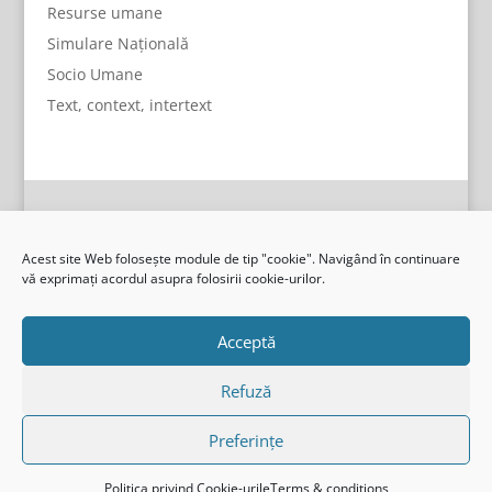
Resurse umane
Simulare Națională
Socio Umane
Text, context, intertext
Acest site Web folosește module de tip "cookie". Navigând în continuare
vă exprimați acordul asupra folosirii cookie-urilor.
Acceptă
Refuză
Preferințe
I.S.J, Gorj
Politica privind Cookie-urile
Terms & conditions