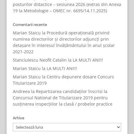
posturilor didactice – sesiunea 2026 (extras din Anexa
19 la Metodologie – OMEC nr. 6695/14.11.2025)
Comentarii recente
Marian Staicu
la
Procedură operațională privind
numirea directorilor și directorilor adjuncți prin
detașare în interesul învățământului în anul școlar
2021-2022
Stanciulescu Neofit Catalin
la
LA MULTI ANI!!!
Marian Staicu
la
LA MULTI ANI!!!
Marian Staicu
la
Centru depunere dosare Concurs
Titularizare 2019
Andreea
la
Repartizarea candidaților înscrisi la
Concursul National de Titularizare 2019 pentru
susținerea inspecțiilor la clasă / probelor practice
Arhive
Arhive