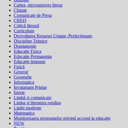
Cartea, microunivers literar
Chimie
Comunicate de Presa
CRED
Critică literară
Curriculum
Dezvoltarea Resursei Umane /Perfecționare
Discipline Tehnice
Dramaturgie
Educatie Fizica
Educatie Permanenta
Educație timpurie
Fizică
General
Geografie
Informatica
Invatamant Primar
Istorie
Limbă și comunicare
Limba și literatura româna
Limbi moderne
Matematica
Monitorizarea programelor privind accesul la educație
NEW