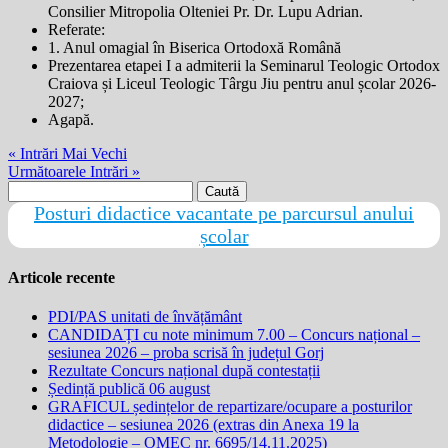
Consilier Mitropolia Olteniei Pr. Dr. Lupu Adrian.
Referate:
1. Anul omagial în Biserica Ortodoxă Română
Prezentarea etapei I a admiterii la Seminarul Teologic Ortodox
Craiova și Liceul Teologic Târgu Jiu pentru anul școlar 2026-
2027;
Agapă.
« Intrări Mai Vechi
Următoarele Intrări »
Caută
după:
Posturi didactice vacantate pe parcursul anului
școlar
Articole recente
PDI/PAS unitati de învățământ
CANDIDAȚI cu note minimum 7.00 – Concurs național –
sesiunea 2026 – proba scrisă în județul Gorj
Rezultate Concurs național după contestații
Ședință publică 06 august
GRAFICUL ședințelor de repartizare/ocupare a posturilor
didactice – sesiunea 2026 (extras din Anexa 19 la
Metodologie – OMEC nr. 6695/14.11.2025)