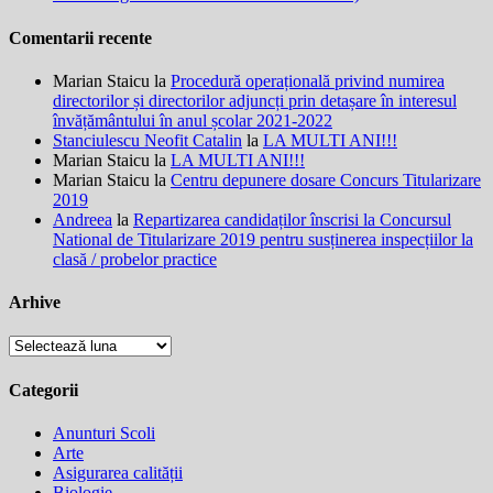
Comentarii recente
Marian Staicu
la
Procedură operațională privind numirea
directorilor și directorilor adjuncți prin detașare în interesul
învățământului în anul școlar 2021-2022
Stanciulescu Neofit Catalin
la
LA MULTI ANI!!!
Marian Staicu
la
LA MULTI ANI!!!
Marian Staicu
la
Centru depunere dosare Concurs Titularizare
2019
Andreea
la
Repartizarea candidaților înscrisi la Concursul
National de Titularizare 2019 pentru susținerea inspecțiilor la
clasă / probelor practice
Arhive
Arhive
Categorii
Anunturi Scoli
Arte
Asigurarea calității
Biologie