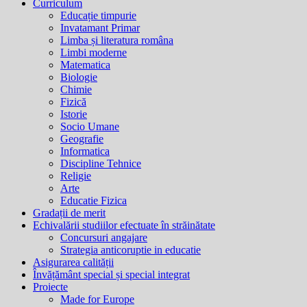
Curriculum
Educație timpurie
Invatamant Primar
Limba și literatura româna
Limbi moderne
Matematica
Biologie
Chimie
Fizică
Istorie
Socio Umane
Geografie
Informatica
Discipline Tehnice
Religie
Arte
Educatie Fizica
Gradații de merit
Echivalării studiilor efectuate în străinătate
Concursuri angajare
Strategia anticoruptie in educatie
Asigurarea calității
Învățământ special și special integrat
Proiecte
Made for Europe