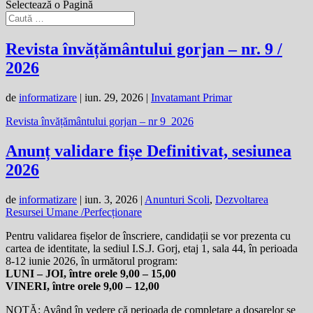
Selectează o Pagină
Revista învățământului gorjan – nr. 9 /
2026
de
informatizare
|
iun. 29, 2026
|
Invatamant Primar
Revista învățământului gorjan – nr 9_2026
Anunț validare fișe Definitivat, sesiunea
2026
de
informatizare
|
iun. 3, 2026
|
Anunturi Scoli
,
Dezvoltarea
Resursei Umane /Perfecționare
Pentru validarea fișelor de înscriere, candidații se vor prezenta cu
cartea de identitate, la sediul I.S.J. Gorj, etaj 1, sala 44, în perioada
8-12 iunie 2026, în următorul program:
LUNI – JOI, între orele 9,00 – 15,00
VINERI, între orele 9,00 – 12,00
NOTĂ: Având în vedere că perioada de completare a dosarelor se