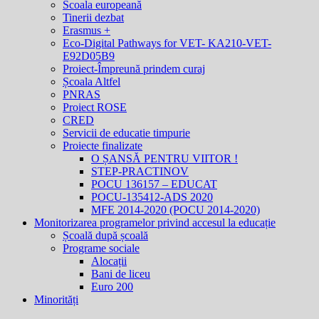
Scoala europeană
Tinerii dezbat
Erasmus +
Eco-Digital Pathways for VET- KA210-VET-
E92D05B9
Proiect-Împreună prindem curaj
Școala Altfel
PNRAS
Proiect ROSE
CRED
Servicii de educatie timpurie
Proiecte finalizate
O ȘANSĂ PENTRU VIITOR !
STEP-PRACTINOV
POCU 136157 – EDUCAT
POCU-135412-ADS 2020
MFE 2014-2020 (POCU 2014-2020)
Monitorizarea programelor privind accesul la educație
Școală după școală
Programe sociale
Alocații
Bani de liceu
Euro 200
Minorități