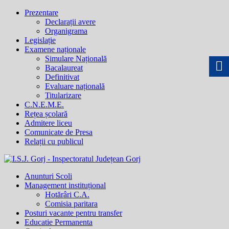
Prezentare
Declarații avere
Organigrama
Legislație
Examene naționale
Simulare Națională
Bacalaureat
Definitivat
Evaluare națională
Titularizare
C.N.E.M.E.
Rețea școlară
Admitere liceu
Comunicate de Presa
Relații cu publicul
Anunturi Scoli
Management instituțional
Hotărâri C.A.
Comisia paritara
Posturi vacante pentru transfer
Educatie Permanenta