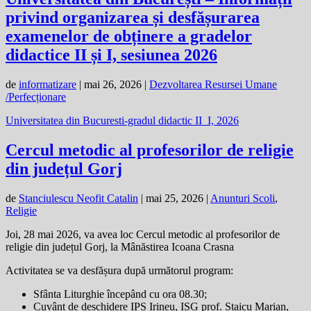
privind organizarea și desfășurarea
examenelor de obținere a gradelor
didactice II și I, sesiunea 2026
de
informatizare
|
mai 26, 2026
|
Dezvoltarea Resursei Umane
/Perfecționare
Universitatea din Bucuresti-gradul didactic II_I, 2026
Cercul metodic al profesorilor de religie
din județul Gorj
de
Stanciulescu Neofit Catalin
|
mai 25, 2026
|
Anunturi Scoli
,
Religie
Joi, 28 mai 2026, va avea loc Cercul metodic al profesorilor de
religie din județul Gorj, la Mânăstirea Icoana Crasna
Activitatea se va desfășura după următorul program:
Sfânta Liturghie începând cu ora 08.30;
Cuvânt de deschidere IPS Irineu, ISG prof. Staicu Marian,