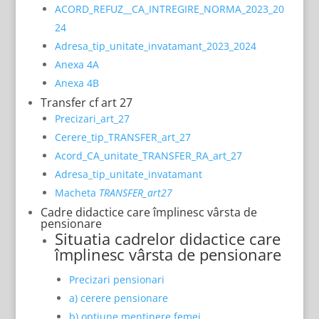
ACORD_REFUZ__CA_INTREGIRE_NORMA_2023_20
24
Adresa_tip_unitate_invatamant_2023_2024
Anexa 4A
Anexa 4B
Transfer cf art 27
Precizari_art_27
Cerere_tip_TRANSFER_art_27
Acord_CA_unitate_TRANSFER_RA_art_27
Adresa_tip_unitate_invatamant
Macheta
TRANSFER_art27
Cadre didactice care împlinesc vârsta de
pensionare
Situatia cadrelor didactice care
împlinesc vârsta de pensionare
Precizari pensionari
a) cerere pensionare
b) optiune mentinere femei